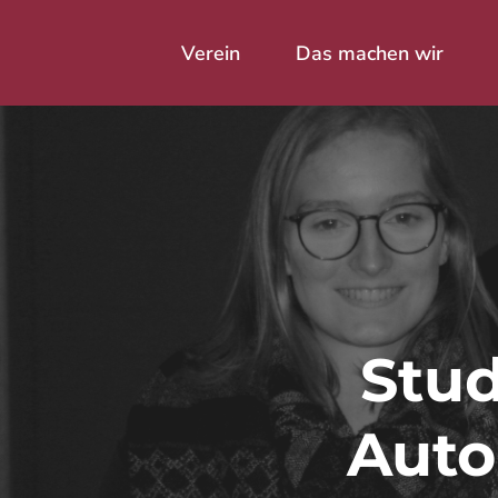
Skip
to
Verein
Das machen wir
main
content
Drücke Enter zum Suchen oder
Stud
Auto