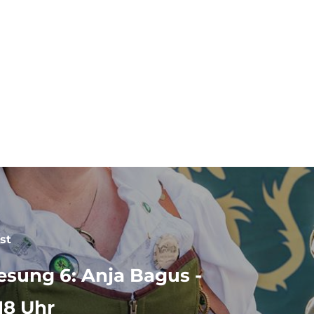
 93
st
esung 6: Anja Bagus -
 18 Uhr