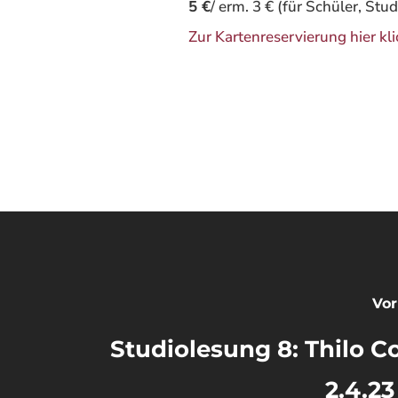
5 €
/ erm. 3 € (für Schüler, Stu
Zur Kartenreservierung hier kli
SZ
Vor
Studiolesung 8: Thilo Cor
2.4.23