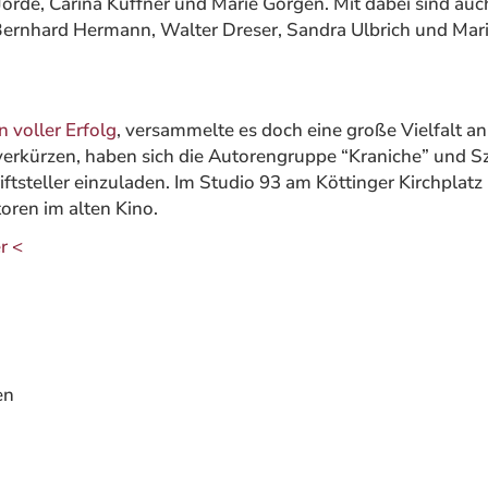
 Jorde, Carina Küffner und Marie Görgen. Mit dabei sind au
Bernhard Hermann, Walter Dreser, Sandra Ulbrich und Mar
n voller Erfolg
, versammelte es doch eine große Vielfalt a
 verkürzen, haben sich die Autorengruppe “Kraniche” und S
ftsteller einzuladen. Im Studio 93 am Köttinger Kirchplatz
ren im alten Kino.
r <
en