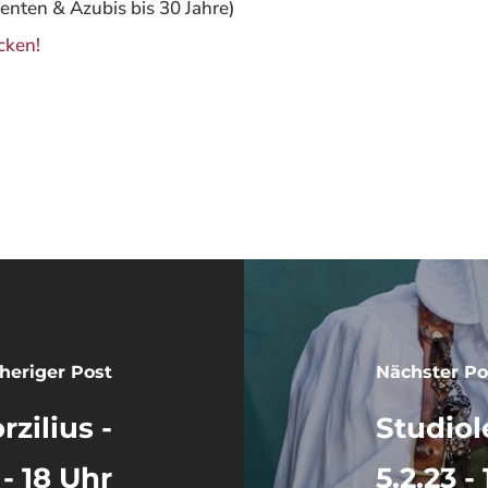
denten & Azubis bis 30 Jahre)
cken!
ENE
heriger Post
Nächster Po
zilius -
Studiol
 - 18 Uhr
5.2.23 -