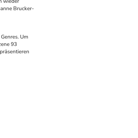
ch wieder
ianne Brucker-
n Genres. Um
zene 93
 präsentieren