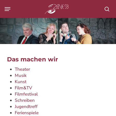
Skip
Menu
to
Su
main
content
Das machen wir
Theater
Musik
Kunst
Film&TV
Filmfestival
Schreiben
Jugendtreff
Ferienspiele