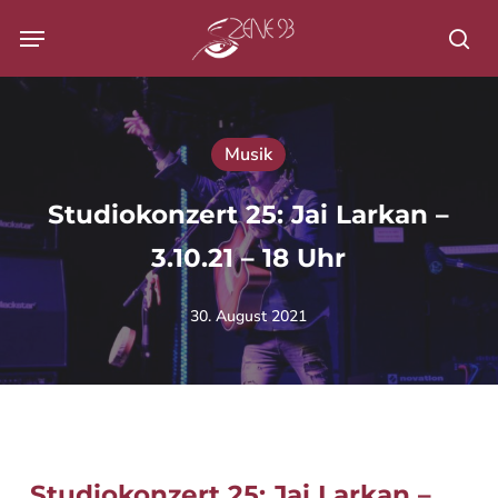
Skip
Menu
to
Su
main
content
Musik
Studiokonzert 25: Jai Larkan –
3.10.21 – 18 Uhr
30. August 2021
Studiokonzert 25: Jai Larkan –