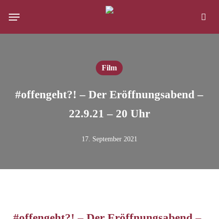
Skip
Menu
to
Suc
main
content
Film
#offengeht?! – Der Eröffnungsabend –
22.9.21 – 20 Uhr
17. September 2021
#offengeht?! – Der Eröffnungsabend –