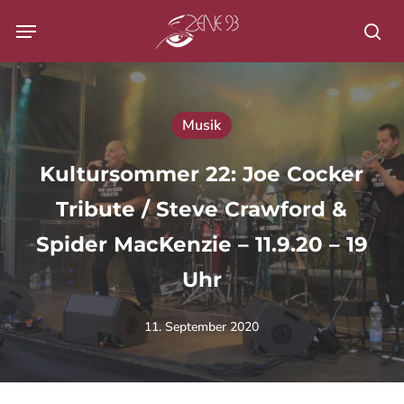
Skip
Menu
to
Su
main
content
Musik
Kultursommer 22: Joe Cocker
Tribute / Steve Crawford &
Spider MacKenzie – 11.9.20 – 19
Uhr
11. September 2020