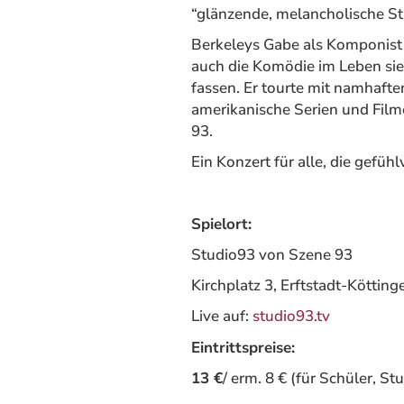
“glänzende, melancholische S
Berkeleys Gabe als Komponist 
auch die Komödie im Leben sieh
fassen. Er tourte mit namhaft
amerikanische Serien und Film
93.
Ein Konzert für alle, die gefüh
Spielort:
Studio93 von Szene 93
Kirchplatz 3, Erftstadt-Kötting
Live auf:
studio93.tv
Eintrittspreise:
13 €
/ erm. 8 € (für Schüler, S