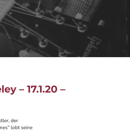
ey – 17.1.20 –
ler, der
mes” lobt seine