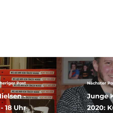
ENE
heriger Post
Nächster Po
ielsen -
Junge 
© 2026 SZENE 93
 - 18 Uhr
2020: K