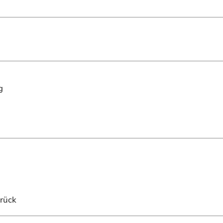
g
rück