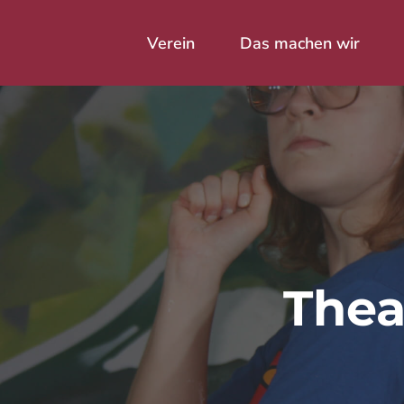
Skip
to
Verein
Das machen wir
main
content
Drücke Enter zum Suchen oder
Thea