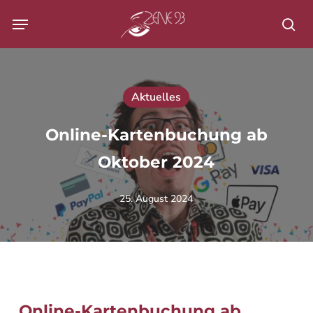
Skip
Menu
to
Su
main
content
Aktuelles
Online-Kartenbuchung ab
Oktober 2024
25. August 2024
Online-Kartenbuchung ab