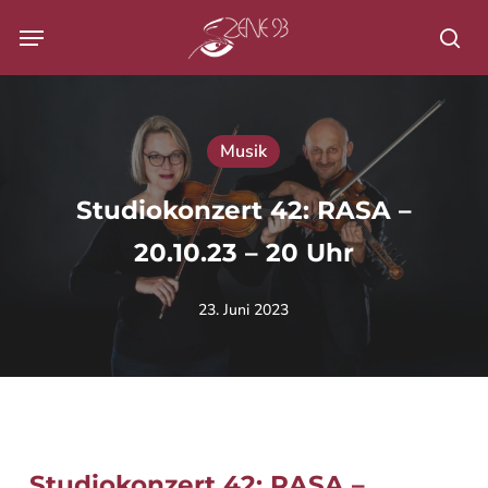
Skip
Menu
to
Su
main
content
Musik
Studiokonzert 42: RASA –
20.10.23 – 20 Uhr
23. Juni 2023
Studiokonzert 42: RASA –