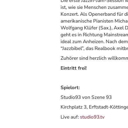
Die erste Jazzin-Jam-Session wa
ist, wie sie Menschen zusamm
Konzert. Als Openerband für di
amerikanische Pianisten Micha
Wolfgang Klüfer (Sax.), Axel 
geht es in Richtung Mainstream
ideal zum Anheizen. Nach dem 
“Jazzbibel”, das Realbook mitb
Zuhörer sind herzlich willkom
Eintritt frei!
Spielort:
Studio93 von Szene 93
Kirchplatz 3, Erftstadt-Kötting
Live auf:
studio93.tv