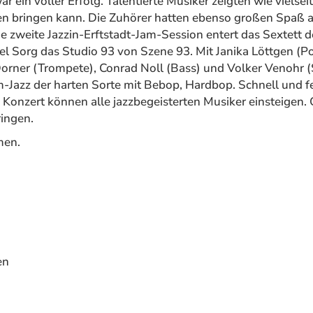
r ein voller Erfolg. Talentierte Musiker zeigten wie vielsei
en bringen kann. Die Zuhörer hatten ebenso großen Spaß 
e zweite Jazzin-Erftstadt-Jam-Session entert das Sextett d
el Sorg das Studio 93 von Szene 93. Mit Janika Löttgen (P
Dorner (Trompete), Conrad Noll (Bass) und Volker Venohr 
-Jazz der harten Sorte mit Bebop, Hardbop. Schnell und fe
Konzert können alle jazzbegeisterten Musiker einsteigen. 
ringen.
men.
en