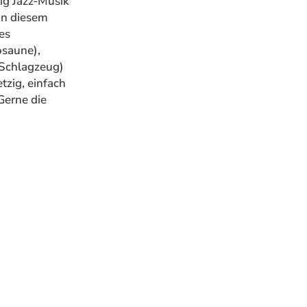
tig Jazz-Musik
an diesem
es
osaune),
(Schlagzeug)
tzig, einfach
Gerne die