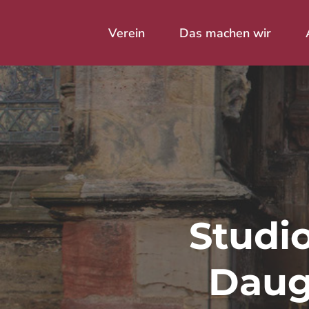
Skip
to
Verein
Das machen wir
main
content
Drücke Enter zum Suchen oder
Studio
Daugh