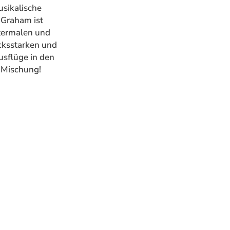
usikalische
 Graham ist
termalen und
cksstarken und
usflüge in den
 Mischung!