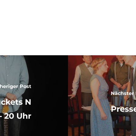
ENE
heriger Post
Nächster 
uckets N
Press
 - 20 Uhr
© 2026 SZENE 93