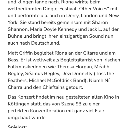
und klingen lange nach. Ríona wirkte beim
weltberühmten Dingle-Festival „Other Voices“ mit
und performte u.a. auch in Derry, London und New
York. Sie stand bereits gemeinsam mit Sharon
Shannon, Maria Doyle Kennedy und Jack L. auf der
Bühne und bringt ihren einzigartigen Sound nun
auch nach Deutschland.
Matt Griffin begleitet Ríona an der Gitarre und am
Bass. Er ist weltweit als Begleitgitarrist von irischen
FolkmusikerInnen wie Theresa Horgan, Méabh
Begley, Séamus Begley, Dezi Donnelly (Toss the
Feathers, Michael McGoldrick Band), Niamh Ní
Charra und den Chieftains getourt.
Das Konzert findet im neu gestalteten alten Kino in
Köttingen statt, das von Szene 93 zu einer
perfekten Konzertlocation mit ganz viel Flair
umgebaut wurde.
Spielort: