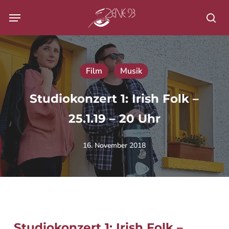
Skip
Menu
to
Su
main
content
Film
Musik
Studiokonzert 1: Irish Folk –
25.1.19 – 20 Uhr
16. November 2018
Studiokonzert 1: Irish Folk –